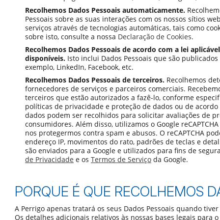
Recolhemos Dados Pessoais automaticamente.
Recolhem
Pessoais sobre as suas interações com os nossos sítios web
serviços através de tecnologias automáticas, tais como coo
sobre isto, consulte a nossa
Declaração de Cookies
.
Recolhemos Dados Pessoais de acordo com a lei aplicável
disponíveis.
Isto inclui Dados Pessoais que são publicados 
exemplo, LinkedIn, Facebook, etc.
Recolhemos Dados Pessoais de terceiros.
Recolhemos det
fornecedores de serviços e parceiros comerciais. Recebem
terceiros que estão autorizados a fazê-lo, conforme especi
políticas de privacidade e proteção de dados ou de acordo 
dados podem ser recolhidos para solicitar avaliações de p
consumidores. Além disso, utilizamos o Google reCAPTCHA
nos protegermos contra spam e abusos. O reCAPTCHA pode
endereço IP, movimentos do rato, padrões de teclas e deta
são enviados para a Google e utilizados para fins de segu
de Privacidade
e os
Termos de Serviço
da Google.
PORQUE É QUE RECOLHEMOS D
A Perrigo apenas tratará os seus Dados Pessoais quando tiver
Os detalhes adicionais relativos às nossas bases legais para 