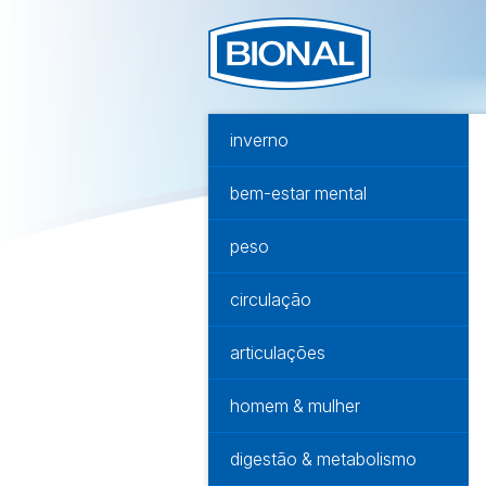
inverno
bem-estar mental
peso
circulação
articulações
homem & mulher
digestão & metabolismo