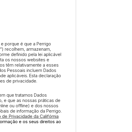
 e porque é que a Perrigo
sa”) recolhem, armazenam,
me definido pela lei aplicável
ita os nossos websites e
uos têm relativamente a esses
ados Pessoais incluem Dados
ade aplicáveis. Esta declaração
es de privacidade.
 em que tratamos Dados
 e que as nossas práticas de
ne ou offline) e dos nossos
obais de informação da Perrigo.
 de Privacidade da Califórnia
formação e os seus direitos ao