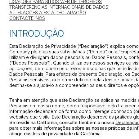
LIGAÇÕES PARA SÍTIOS WEB DE TERCEIROS
TRANSFERÊNCIAS INTERNACIONAIS DE DADOS
ALTERAÇÕES A ESTA DECLARAÇÃO
CONTACTE-NOS
INTRODUÇÃO
Esta Declaração de Privacidade (“Declaração”) explica como
Company plc e as suas subsidiárias (“Perrigo” ou a “Empre
utilizam e divulgam dados pessoais ou Dados Pessoais, confor
(“Dados Pessoais”). Quando utiliza os nossos serviços ou vis
aplicações, bem como os direitos e escolhas que os indivíd
Dados Pessoais. Para efeitos da presente Declaração, os D
Pessoais sensíveis, conforme definido pelas leis de privacid
destina-se a ajudá-lo a compreender os seus direitos e opçõ
Tenha em atenção que este Declaração se aplica na medida
Pessoais em nosso nome, como responsável pelo tratamento,
informação dependem da forma como interage connosco (onli
websites que visita. Este Declaração descreve as práticas gl
Se residir na Califórnia, consulte também a nossa
Declaração
para obter mais informações sobre as nossas práticas de in
abrigo das leis de privacidade da Califórnia.