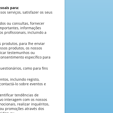
soais para:
sos serviços, satisfazer os seus
dos ou consultas, fornecer
importantes, informações
os profissionais, incluindo a
 produtos, para lhe enviar
ossos produtos, os nossos
licar testemunhos ou
consentimento específico para
questionários, como para fins
tos, incluindo registo,
 contactá-lo sobre eventos e
entificar tendências de
tivo interagem com os nossos
cionais, realizar inquéritos,
s ou promoções através dos