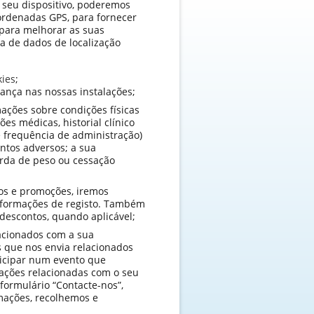
 seu dispositivo, poderemos
oordenadas GPS, para fornecer
 para melhorar as suas
ha de dados de localização
kies
;
ança nas nossas instalações;
mações sobre condições físicas
es médicas, historial clínico
 frequência de administração)
ntos adversos; a sua
erda de peso ou cessação
sos e promoções, iremos
informações de registo. Também
descontos, quando aplicável;
acionados com a sua
 que nos envia relacionados
rticipar num evento que
ações relacionadas com o seu
formulário “Contacte-nos”,
rmações, recolhemos e