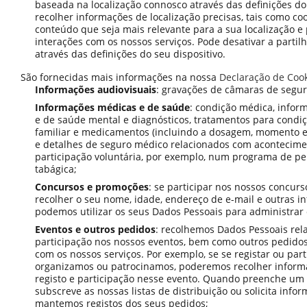
baseada na localização connosco através das definições do
recolher informações de localização precisas, tais como c
conteúdo que seja mais relevante para a sua localização e
interações com os nossos serviços. Pode desativar a partil
através das definições do seu dispositivo.
São fornecidas mais informações na nossa
Declaração de Coo
Informações audiovisuais
: gravações de câmaras de segur
Informações médicas e de saúde
: condição médica, infor
e de saúde mental e diagnósticos, tratamentos para condiçõ
familiar e medicamentos (incluindo a dosagem, momento e
e detalhes de seguro médico relacionados com acontecime
participação voluntária, por exemplo, num programa de p
tabágica;
Concursos e promoções
: se participar nos nossos concur
recolher o seu nome, idade, endereço de e-mail e outras 
podemos utilizar os seus Dados Pessoais para administrar 
Eventos e outros pedidos
: recolhemos Dados Pessoais rel
participação nos nossos eventos, bem como outros pedidos
com os nossos serviços. Por exemplo, se se registar ou pa
organizamos ou patrocinamos, poderemos recolher inform
registo e participação nesse evento. Quando preenche um 
subscreve as nossas listas de distribuição ou solicita info
mantemos registos dos seus pedidos;