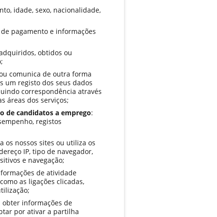
to, idade, sexo, nacionalidade,
s de pagamento e informações
 adquiridos, obtidos ou
;
 ou comunica de outra forma
 um registo dos seus dados
cluindo correspondência através
as áreas dos serviços;
go de candidatos a emprego
:
esempenho, registos
a os nossos sites ou utiliza os
ereço IP, tipo de navegador,
itivos e navegação;
ormações de atividade
 como as ligações clicadas,
tilização;
obter informações de
tar por ativar a partilha